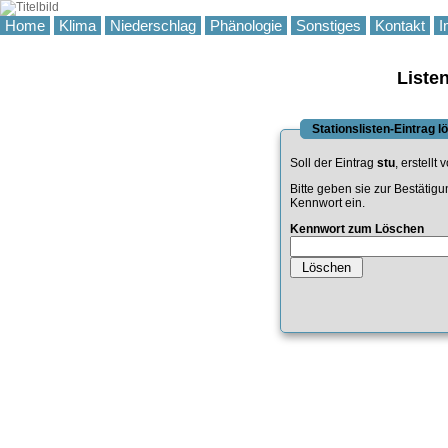
Home
Klima
Niederschlag
Phänologie
Sonstiges
Kontakt
I
Liste
Stationslisten-Eintrag 
Soll der Eintrag
stu
, erstellt
Bitte geben sie zur Bestätig
Kennwort ein.
Kennwort zum Löschen