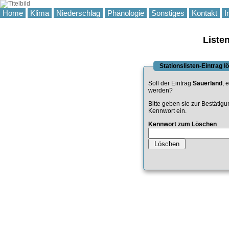
Home
Klima
Niederschlag
Phänologie
Sonstiges
Kontakt
I
Liste
Stationslisten-Eintrag 
Soll der Eintrag
Sauerland
, 
werden?
Bitte geben sie zur Bestätig
Kennwort ein.
Kennwort zum Löschen