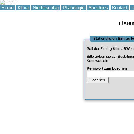
Home
Klima
Niederschlag
Phänologie
Sonstiges
Kontakt
I
Liste
Stationslisten-Eintrag 
Soll der Eintrag
Klima BW
, e
Bitte geben sie zur Bestätig
Kennwort ein.
Kennwort zum Löschen