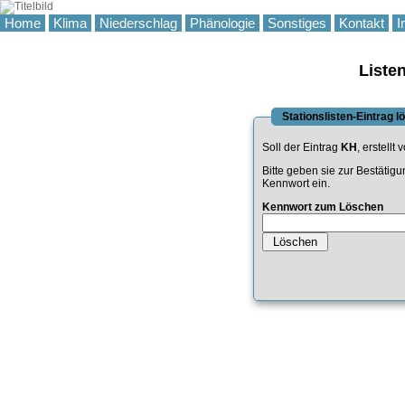
Home
Klima
Niederschlag
Phänologie
Sonstiges
Kontakt
I
Liste
Stationslisten-Eintrag 
Soll der Eintrag
KH
, erstellt
Bitte geben sie zur Bestätig
Kennwort ein.
Kennwort zum Löschen