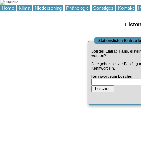
Home
Klima
Niederschlag
Phänologie
Sonstiges
Kontakt
I
Liste
Stationslisten-Eintrag 
Soll der Eintrag
Hans
, erstel
werden?
Bitte geben sie zur Bestätig
Kennwort ein.
Kennwort zum Löschen