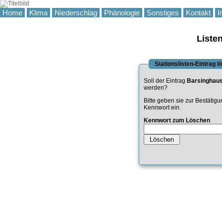
Home
Klima
Niederschlag
Phänologie
Sonstiges
Kontakt
I
Liste
Stationslisten-Eintrag 
Soll der Eintrag
Barsinghau
werden?
Bitte geben sie zur Bestätig
Kennwort ein.
Kennwort zum Löschen