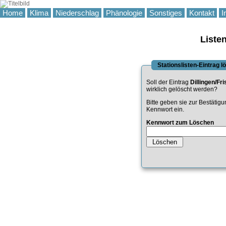
Home
Klima
Niederschlag
Phänologie
Sonstiges
Kontakt
I
Liste
Stationslisten-Eintrag 
Soll der Eintrag
Dillingen/Fr
wirklich gelöscht werden?
Bitte geben sie zur Bestätig
Kennwort ein.
Kennwort zum Löschen