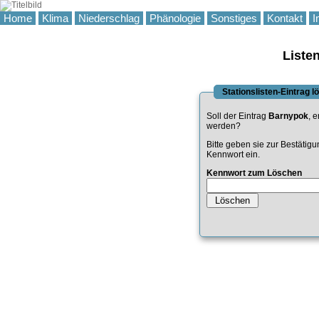
Home
Klima
Niederschlag
Phänologie
Sonstiges
Kontakt
I
Liste
Stationslisten-Eintrag 
Soll der Eintrag
Barnypok
, e
werden?
Bitte geben sie zur Bestätig
Kennwort ein.
Kennwort zum Löschen