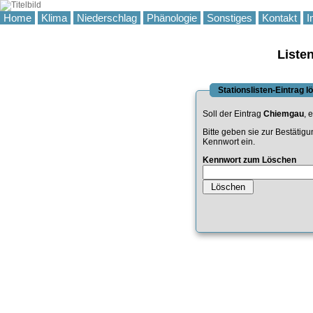
Home
Klima
Niederschlag
Phänologie
Sonstiges
Kontakt
I
Liste
Stationslisten-Eintrag 
Soll der Eintrag
Chiemgau
, 
Bitte geben sie zur Bestätig
Kennwort ein.
Kennwort zum Löschen