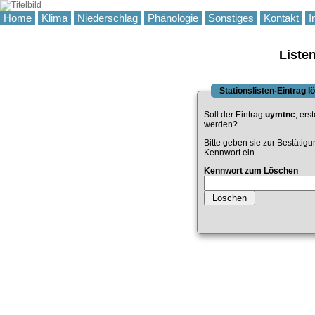
Home
Klima
Niederschlag
Phänologie
Sonstiges
Kontakt
I
Liste
Stationslisten-Eintrag 
Soll der Eintrag
uymtnc
, ers
werden?
Bitte geben sie zur Bestätig
Kennwort ein.
Kennwort zum Löschen