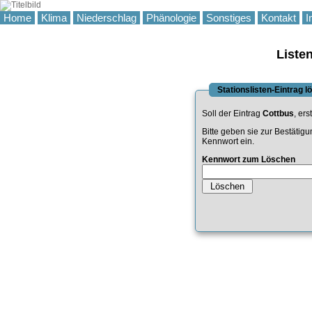
Home
Klima
Niederschlag
Phänologie
Sonstiges
Kontakt
I
Liste
Stationslisten-Eintrag 
Soll der Eintrag
Cottbus
, ers
Bitte geben sie zur Bestätig
Kennwort ein.
Kennwort zum Löschen