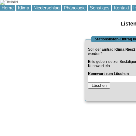
Home
Klima
Niederschlag
Phänologie
Sonstiges
Kontakt
I
Liste
Stationslisten-Eintrag 
Soll der Eintrag
Klima Ries2
werden?
Bitte geben sie zur Bestätig
Kennwort ein.
Kennwort zum Löschen