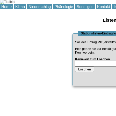
Home
Klima
Niederschlag
Phänologie
Sonstiges
Kontakt
I
Liste
Stationslisten-Eintrag 
Soll der Eintrag
RIE
, erstellt
Bitte geben sie zur Bestätig
Kennwort ein.
Kennwort zum Löschen