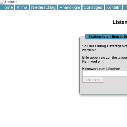
Home
Klima
Niederschlag
Phänologie
Sonstiges
Kontakt
I
Liste
Stationslisten-Eintrag 
Soll der Eintrag
Osterzgebir
werden?
Bitte geben sie zur Bestätig
Kennwort ein.
Kennwort zum Löschen