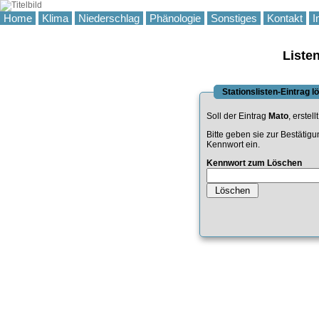
Home
Klima
Niederschlag
Phänologie
Sonstiges
Kontakt
I
Liste
Stationslisten-Eintrag 
Soll der Eintrag
Mato
, erstel
Bitte geben sie zur Bestätig
Kennwort ein.
Kennwort zum Löschen