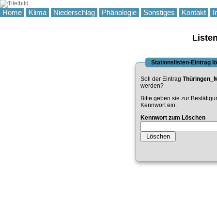
Home
Klima
Niederschlag
Phänologie
Sonstiges
Kontakt
I
Liste
Stationslisten-Eintrag 
Soll der Eintrag
Thüringen_M
werden?
Bitte geben sie zur Bestätig
Kennwort ein.
Kennwort zum Löschen