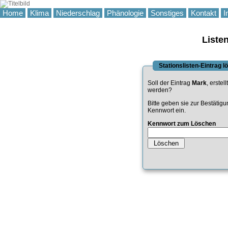
Home
Klima
Niederschlag
Phänologie
Sonstiges
Kontakt
I
Liste
Stationslisten-Eintrag 
Soll der Eintrag
Mark
, erstel
werden?
Bitte geben sie zur Bestätig
Kennwort ein.
Kennwort zum Löschen