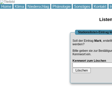
Home
Klima
Niederschlag
Phänologie
Sonstiges
Kontakt
I
Liste
Stationslisten-Eintrag 
Soll der Eintrag
Mark
, erstel
werden?
Bitte geben sie zur Bestätig
Kennwort ein.
Kennwort zum Löschen