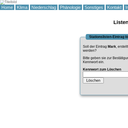
Home
Klima
Niederschlag
Phänologie
Sonstiges
Kontakt
I
Liste
Stationslisten-Eintrag 
Soll der Eintrag
Mark
, erstel
werden?
Bitte geben sie zur Bestätig
Kennwort ein.
Kennwort zum Löschen