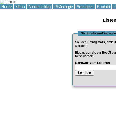
Home
Klima
Niederschlag
Phänologie
Sonstiges
Kontakt
I
Liste
Stationslisten-Eintrag 
Soll der Eintrag
Mark
, erstel
werden?
Bitte geben sie zur Bestätig
Kennwort ein.
Kennwort zum Löschen