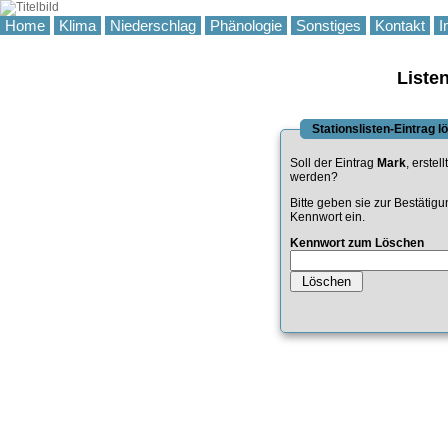
Home
Klima
Niederschlag
Phänologie
Sonstiges
Kontakt
I
Liste
Stationslisten-Eintrag 
Soll der Eintrag
Mark
, erstel
werden?
Bitte geben sie zur Bestätig
Kennwort ein.
Kennwort zum Löschen