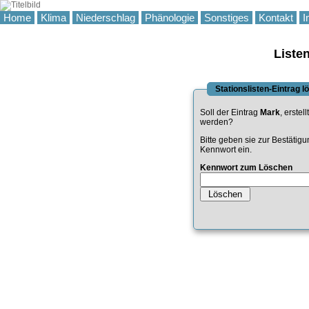
Home
Klima
Niederschlag
Phänologie
Sonstiges
Kontakt
I
Liste
Stationslisten-Eintrag 
Soll der Eintrag
Mark
, erstel
werden?
Bitte geben sie zur Bestätig
Kennwort ein.
Kennwort zum Löschen