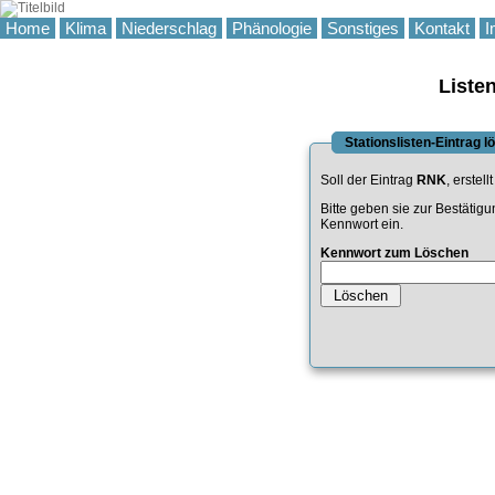
Home
Klima
Niederschlag
Phänologie
Sonstiges
Kontakt
I
Liste
Stationslisten-Eintrag 
Soll der Eintrag
RNK
, erstell
Bitte geben sie zur Bestätig
Kennwort ein.
Kennwort zum Löschen