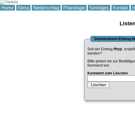
Home
Klima
Niederschlag
Phänologie
Sonstiges
Kontakt
I
Liste
Stationslisten-Eintrag 
Soll der Eintrag
ffhzjr
, erstel
werden?
Bitte geben sie zur Bestätig
Kennwort ein.
Kennwort zum Löschen