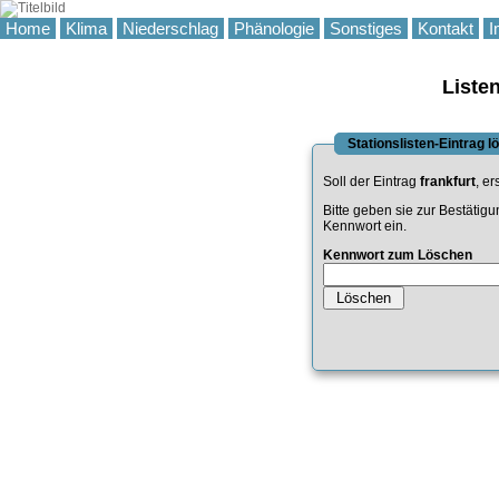
Home
Klima
Niederschlag
Phänologie
Sonstiges
Kontakt
I
Liste
Stationslisten-Eintrag 
Soll der Eintrag
frankfurt
, er
Bitte geben sie zur Bestätig
Kennwort ein.
Kennwort zum Löschen