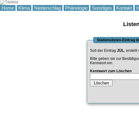
Home
Klima
Niederschlag
Phänologie
Sonstiges
Kontakt
I
Liste
Stationslisten-Eintrag 
Soll der Eintrag
JÜL
, erstell
Bitte geben sie zur Bestätig
Kennwort ein.
Kennwort zum Löschen