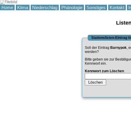
Home
Klima
Niederschlag
Phänologie
Sonstiges
Kontakt
I
Liste
Stationslisten-Eintrag 
Soll der Eintrag
Barnypok
, e
werden?
Bitte geben sie zur Bestätig
Kennwort ein.
Kennwort zum Löschen