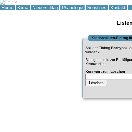
Home
Klima
Niederschlag
Phänologie
Sonstiges
Kontakt
I
Liste
Stationslisten-Eintrag 
Soll der Eintrag
Barnypok
, e
werden?
Bitte geben sie zur Bestätig
Kennwort ein.
Kennwort zum Löschen