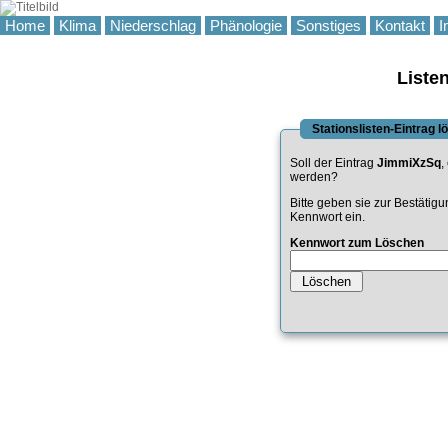
Home
Klima
Niederschlag
Phänologie
Sonstiges
Kontakt
I
Liste
Stationslisten-Eintrag 
Soll der Eintrag
JimmiXzSq
,
werden?
Bitte geben sie zur Bestätig
Kennwort ein.
Kennwort zum Löschen