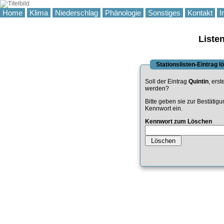
Home
Klima
Niederschlag
Phänologie
Sonstiges
Kontakt
I
Liste
Stationslisten-Eintrag 
Soll der Eintrag
Quintin
, erst
werden?
Bitte geben sie zur Bestätig
Kennwort ein.
Kennwort zum Löschen