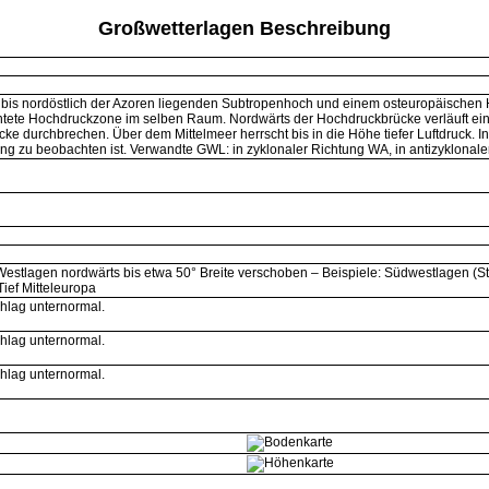
Großwetterlagen Beschreibung
bis nordöstlich der Azoren liegenden Subtropenhoch und einem osteuropäischen H
htete Hochdruckzone im selben Raum. Nordwärts der Hochdruckbrücke verläuft eine
cke durchbrechen. Über dem Mittelmeer herrscht bis in die Höhe tiefer Luftdruck. In
mung zu beobachten ist. Verwandte GWL: in zyklonaler Richtung WA, in antizyklonal
Westlagen nordwärts bis etwa 50° Breite verschoben – Beispiele: Südwestlagen 
Tief Mitteleuropa
hlag unternormal.
hlag unternormal.
hlag unternormal.