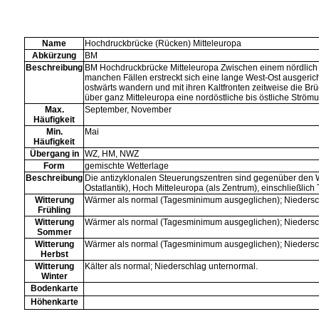
Name
Hochdruckbrücke (Rücken) Mitteleuropa
Abkürzung
BM
Beschreibung
BM Hochdruckbrücke Mitteleuropa Zwischen einem nördlich 
manchen Fällen erstreckt sich eine lange West-Ost ausgeric
ostwärts wandern und mit ihren Kaltfronten zeitweise die Brü
über ganz Mitteleuropa eine nordöstliche bis östliche Strö
Max.
September, November
Häufigkeit
Min.
Mai
Häufigkeit
Übergang in
WZ
,
HM
,
NWZ
Form
gemischte Wetterlage
Beschreibung
Die antizyklonalen Steuerungszentren sind gegenüber den 
Ostatlantik), Hoch Mitteleuropa (als Zentrum), einschließlich 
Witterung
Wärmer als normal (Tagesminimum ausgeglichen); Niedersc
Frühling
Witterung
Wärmer als normal (Tagesminimum ausgeglichen); Niedersc
Sommer
Witterung
Wärmer als normal (Tagesminimum ausgeglichen); Niedersc
Herbst
Witterung
Kälter als normal; Niederschlag unternormal.
Winter
Bodenkarte
Höhenkarte