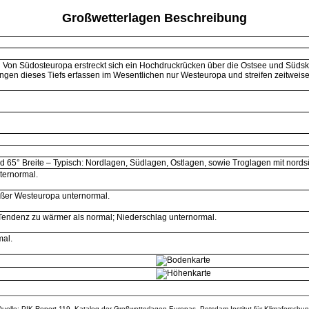
Großwetterlagen Beschreibung
l Von Südosteuropa erstreckt sich ein Hochdruckrücken über die Ostsee und Süd
törungen dieses Tiefs erfassen im Wesentlichen nur Westeuropa und streifen zeitwei
 65° Breite – Typisch: Nordlagen, Südlagen, Ostlagen, sowie Troglagen mit nord
ternormal.
ßer Westeuropa unternormal.
st Tendenz zu wärmer als normal; Niederschlag unternormal.
mal.
uelle: PIK Report 119, Katalog der Großwetterlagen Europas, Potsdam-Institut für Klimaforschu