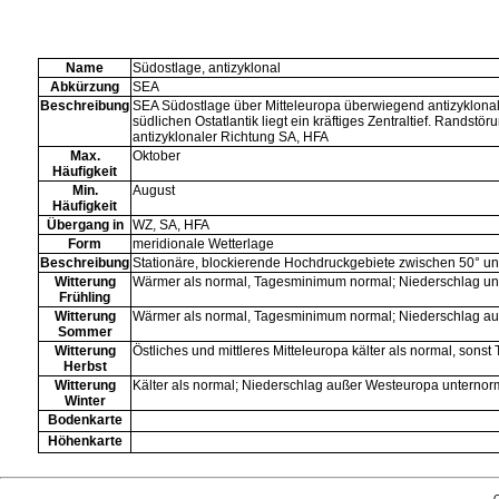
Name
Südostlage, antizyklonal
Abkürzung
SEA
Beschreibung
SEA Südostlage über Mitteleuropa überwiegend antizyklona
südlichen Ostatlantik liegt ein kräftiges Zentraltief. Rands
antizyklonaler Richtung SA, HFA
Max.
Oktober
Häufigkeit
Min.
August
Häufigkeit
Übergang in
WZ
,
SA
,
HFA
Form
meridionale Wetterlage
Beschreibung
Stationäre, blockierende Hochdruckgebiete zwischen 50° und
Witterung
Wärmer als normal, Tagesminimum normal; Niederschlag un
Frühling
Witterung
Wärmer als normal, Tagesminimum normal; Niederschlag au
Sommer
Witterung
Östliches und mittleres Mitteleuropa kälter als normal, son
Herbst
Witterung
Kälter als normal; Niederschlag außer Westeuropa unternor
Winter
Bodenkarte
Höhenkarte
Q