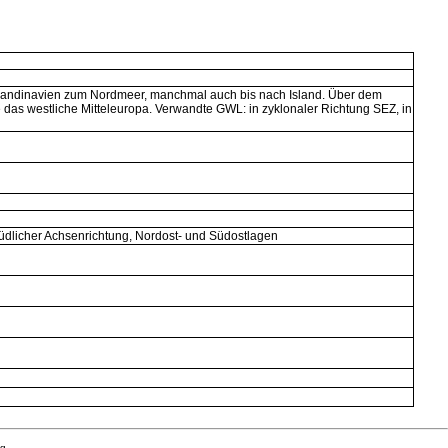
skandinavien zum Nordmeer, manchmal auch bis nach Island. Über dem
se das westliche Mitteleuropa. Verwandte GWL: in zyklonaler Richtung SEZ, in
südlicher Achsenrichtung, Nordost- und Südostlagen
ng