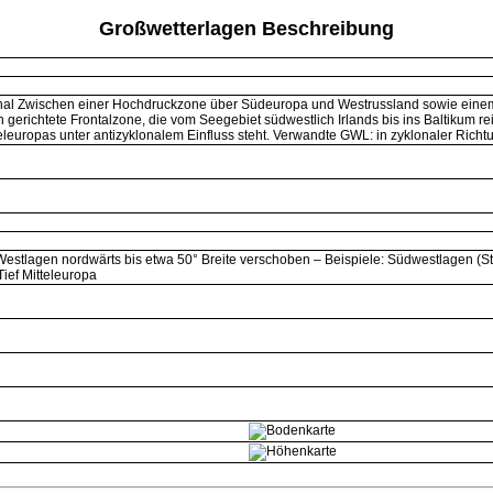
Großwetterlagen Beschreibung
al Zwischen einer Hochdruckzone über Südeuropa und Westrussland sowie einem 
erichtete Frontalzone, die vom Seegebiet südwestlich Irlands bis ins Baltikum rei
eleuropas unter antizyklonalem Einfluss steht. Verwandte GWL: in zyklonaler Rich
Westlagen nordwärts bis etwa 50° Breite verschoben – Beispiele: Südwestlagen 
Tief Mitteleuropa