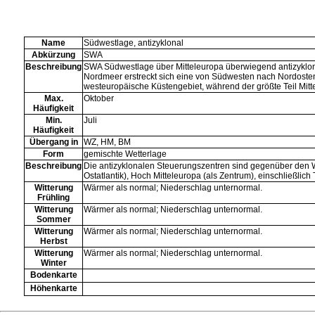
Name
Südwestlage, antizyklonal
Abkürzung
SWA
Beschreibung
SWA Südwestlage über Mitteleuropa überwiegend antizyklon
Nordmeer erstreckt sich eine von Südwesten nach Nordosten g
westeuropäische Küstengebiet, während der größte Teil Mitt
Max.
Oktober
Häufigkeit
Min.
Juli
Häufigkeit
Übergang in
WZ
,
HM
,
BM
Form
gemischte Wetterlage
Beschreibung
Die antizyklonalen Steuerungszentren sind gegenüber den 
Ostatlantik), Hoch Mitteleuropa (als Zentrum), einschließlich 
Witterung
Wärmer als normal; Niederschlag unternormal.
Frühling
Witterung
Wärmer als normal; Niederschlag unternormal.
Sommer
Witterung
Wärmer als normal; Niederschlag unternormal.
Herbst
Witterung
Wärmer als normal; Niederschlag unternormal.
Winter
Bodenkarte
Höhenkarte