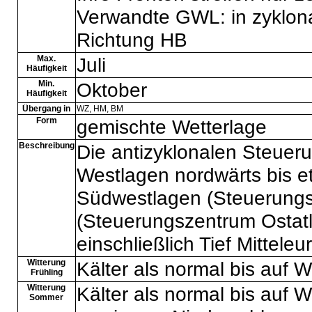
Verwandte GWL: in zyklona
Richtung HB
Max.
Juli
Häufigkeit
Min.
Oktober
Häufigkeit
Übergang in
WZ
,
HM
,
BM
Form
gemischte Wetterlage
Beschreibung
Die antizyklonalen Steuer
Westlagen nordwärts bis et
Südwestlagen (Steuerungs
(Steuerungszentrum Ostatla
einschließlich Tief Mitteleu
Witterung
Kälter als normal bis auf 
Frühling
Witterung
Kälter als normal bis auf 
Sommer