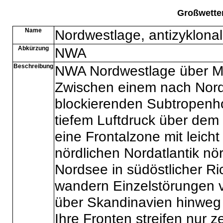
Großwette
Name
Nordwestlage, antizyklonal
Abkürzung
NWA
Beschreibung
NWA Nordwestlage über Mi
Zwischen einem nach Nord
blockierenden Subtropenh
tiefem Luftdruck über dem
eine Frontalzone mit leic
nördlichen Nordatlantik nör
Nordsee in südöstlicher Ri
wandern Einzelstörungen vo
über Skandinavien hinweg 
Ihre Fronten streifen nur ze