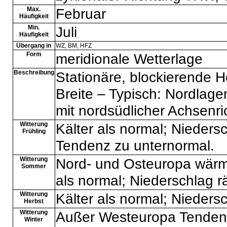
Max.
Februar
Häufigkeit
Min.
Juli
Häufigkeit
Übergang in
WZ
,
BM
,
HFZ
Form
meridionale Wetterlage
Beschreibung
Stationäre, blockierende 
Breite – Typisch: Nordlag
mit nordsüdlicher Achsenr
Witterung
Kälter als normal; Nieders
Frühling
Tendenz zu unternormal.
Witterung
Nord- und Osteuropa wärme
Sommer
als normal; Niederschlag räu
Witterung
Kälter als normal; Nieder
Herbst
Witterung
Außer Westeuropa Tendenz 
Winter