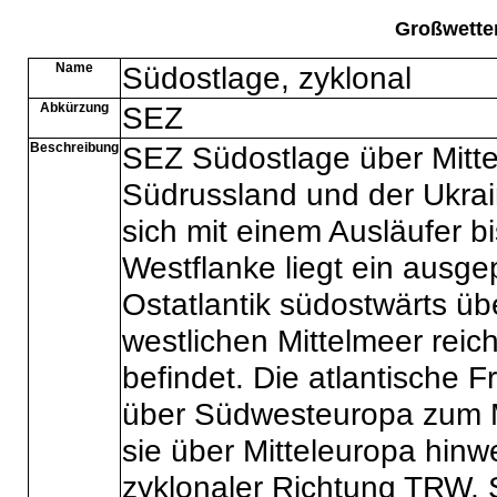
Großwette
Name
Südostlage, zyklonal
Abkürzung
SEZ
Beschreibung
SEZ Südostlage über Mitte
Südrussland und der Ukrain
sich mit einem Ausläufer b
Westflanke liegt ein ausge
Ostatlantik südostwärts ü
westlichen Mittelmeer reich
befindet. Die atlantische F
über Südwesteuropa zum Mit
sie über Mitteleuropa hi
zyklonaler Richtung TRW, 