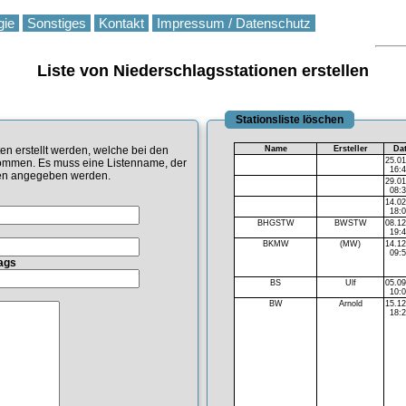
gie
Sonstiges
Kontakt
Impressum / Datenschutz
Liste von Niederschlagsstationen erstellen
Stationsliste löschen
Name
Ersteller
Da
ten erstellt werden, welche bei den
25.0
kommen. Es muss eine Listenname, der
16:
onen angegeben werden.
29.0
08:
14.0
18:
BHGSTW
BWSTW
08.1
19:
BKMW
(MW)
14.1
09:
ags
BS
Ulf
05.0
10:
BW
Arnold
15.1
18: