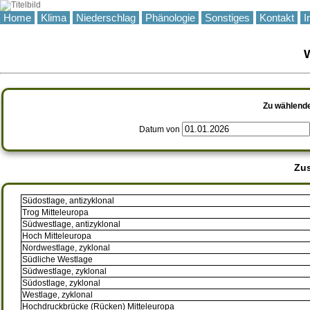
Home
Klima
Niederschlag
Phänologie
Sonstiges
Kontakt
I
W
Zu wählende
Datum von
Zu
Südostlage, antizyklonal
Trog Mitteleuropa
Südwestlage, antizyklonal
Hoch Mitteleuropa
Nordwestlage, zyklonal
Südliche Westlage
Südwestlage, zyklonal
Südostlage, zyklonal
Westlage, zyklonal
Hochdruckbrücke (Rücken) Mitteleuropa