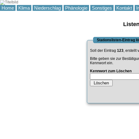
Home
Klima
Niederschlag
Phänologie
Sonstiges
Kontakt
I
Liste
Stationslisten-Eintrag 
Soll der Eintrag
123
, erstellt
Bitte geben sie zur Bestätig
Kennwort ein.
Kennwort zum Löschen