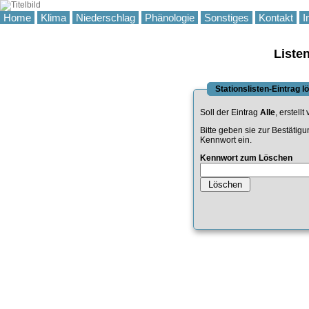
Home
Klima
Niederschlag
Phänologie
Sonstiges
Kontakt
I
Liste
Stationslisten-Eintrag 
Soll der Eintrag
Alle
, erstellt
Bitte geben sie zur Bestätig
Kennwort ein.
Kennwort zum Löschen