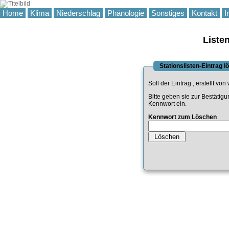
Home
Klima
Niederschlag
Phänologie
Sonstiges
Kontakt
I
Liste
Stationslisten-Eintrag 
Soll der Eintrag
, erstellt von
Bitte geben sie zur Bestätig
Kennwort ein.
Kennwort zum Löschen