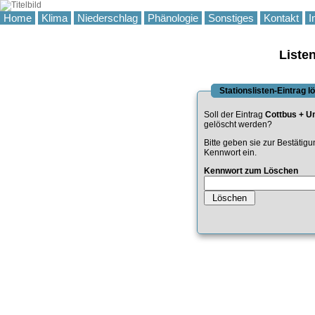
Home
Klima
Niederschlag
Phänologie
Sonstiges
Kontakt
I
Liste
Stationslisten-Eintrag 
Soll der Eintrag
Cottbus + 
gelöscht werden?
Bitte geben sie zur Bestätig
Kennwort ein.
Kennwort zum Löschen